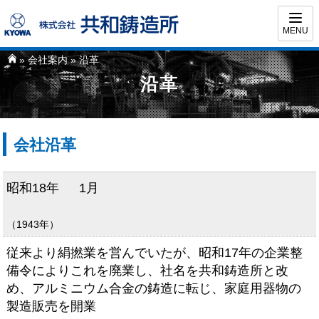
MENU
»
会社案内
» 沿革
沿革
会社沿革
昭和18年
1月
（1943年）
従来より絹撚業を営んでいたが、昭和17年の企業整
備令によりこれを廃業し、社名を共和鋳造所と改
め、アルミニウム合金の鋳造に転じ、家庭用器物の
製造販売を開業