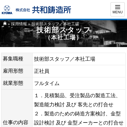
MENU
»
採用情報
» 技術部スタッフ／本社工場
技術部スタッフ
（本社工場）
募集職種
技術部スタッフ／本社工場
雇用形態
正社員
就業形態
フルタイム
１．見積製品、受注製品の製造工法、
製造能力検討 及び 客先との打合せ
２．製造のための鋳造方案検討、金型
仕事の内容
設計検討 及び 金型メーカーとの打合せ