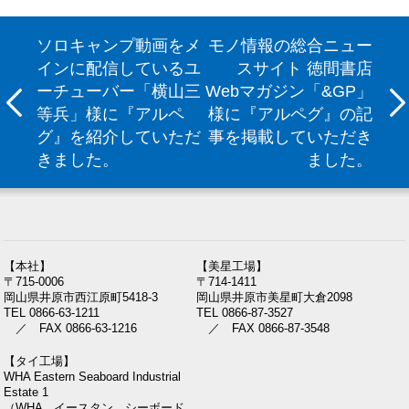
ソロキャンプ動画をメ
モノ情報の総合ニュー
インに配信しているユ
スサイト 徳間書店
ーチューバー「横山三
Webマガジン「&GP」
等兵」様に『アルペ
様に『アルペグ』の記
グ』を紹介していただ
事を掲載していただき
きました。
ました。
【本社】
【美星工場】
〒715-0006
〒714-1411
岡山県井原市西江原町5418-3
岡山県井原市美星町大倉2098
TEL 0866-63-1211
TEL 0866-87-3527
／ FAX 0866-63-1216
／ FAX 0866-87-3548
【タイ工場】
WHA Eastern Seaboard Industrial
Estate 1
（WHA イースタン シーボード