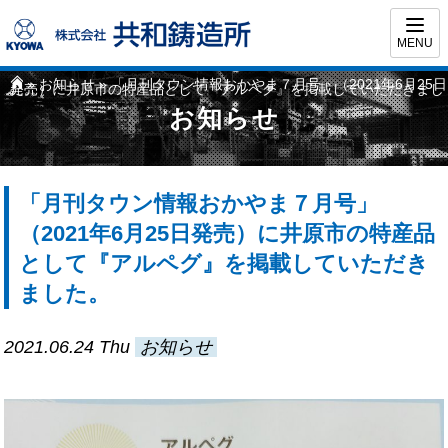
MENU
»
お知らせ
» 「月刊タウン情報おかやま７月号」（2021年6月25日
発売）に井原市の特産品として『アルペグ』を掲載していただきました。
お知らせ
「月刊タウン情報おかやま７月号」
（2021年6月25日発売）に井原市の特産品
として『アルペグ』を掲載していただき
ました。
2021.06.24
Thu
お知らせ